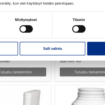
n kerätty, kun olet käyttänyt heidän palvelujaan.
Mieltymykset
Tilastot
 Plano
valkoinen PP
150 ml Duma Standa
valkoinen HDPE 43
43156-4000
Salli valinta
Väri: valkoinen
koinen
Suu mm: 43
Tutustu tarkemmin
Tutustu tarkemm