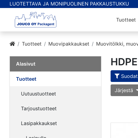
LUOTETTAVA JA MONIPUOLINEN PAKKAUSTUKKU
Tuotteet
Tuotteet
Muovipakkaukset
Muovitölkki, muov
HDPE 
Alasivut
Suodata
Tuotteet
Järjestä
Uutuustuotteet
Tarjoustuotteet
Lasipakkaukset