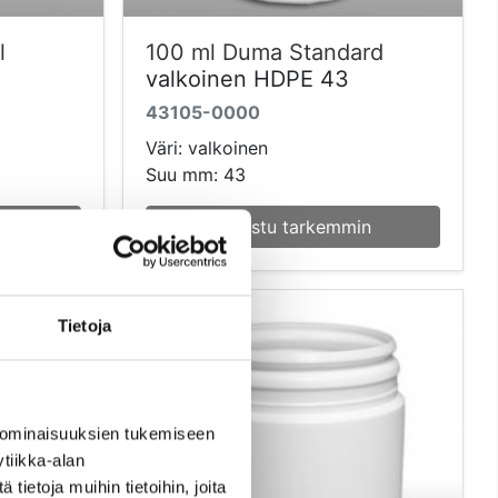
l
100 ml Duma Standard
valkoinen HDPE 43
43105-0000
Väri: valkoinen
Suu mm: 43
in
Tutustu tarkemmin
Tietoja
 ominaisuuksien tukemiseen
tiikka-alan
ietoja muihin tietoihin, joita