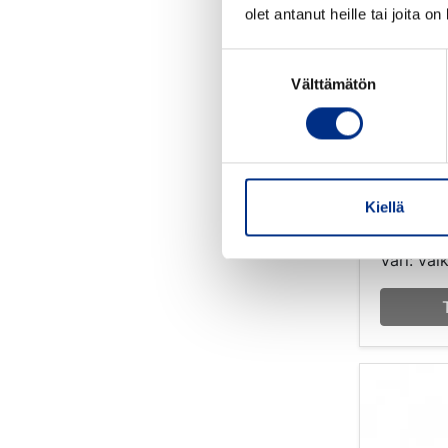
olet antanut heille tai joita o
Suostumuksen
Välttämätön
valinta
110 ml
1103HV
Kiellä
Väri: val