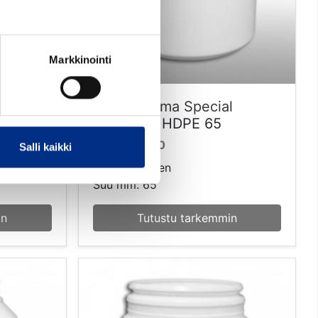
Markkinointi
rd
150 ml Duma Special
valkoinen HDPE 65
65150-4000
Salli kaikki
Väri: valkoinen
Suu mm: 65
in
Tutustu tarkemmin