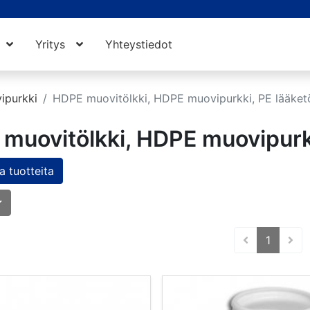
Yritys
Yhteystiedot
ipurkki
HDPE muovitölkki, HDPE muovipurkki, PE lääketö
muovitölkki, HDPE muovipurkk
 tuotteita
(curren
1