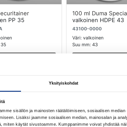
ecuritainer
100 ml Duma Specia
nen PP 35
valkoinen HDPE 43
A
43100-0000
koinen
Väri: valkoinen
 35
Suu mm: 43
Tutustu tarkemmin
Tutustu tarkemm
Yksityiskohdat
itä
mme sisällön ja mainosten räätälöimiseen, sosiaalisen median
iseen. Lisäksi jaamme sosiaalisen median, mainosalan ja analy
, miten käytät sivustoamme. Kumppanimme voivat yhdistää näitä t