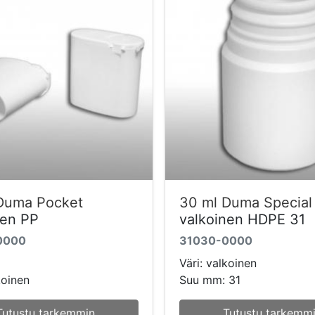
Duma Pocket
30 ml Duma Special
nen PP
valkoinen HDPE 31
0000
31030-0000
Väri: valkoinen
koinen
Suu mm: 31
Tutustu tarkemmin
Tutustu tarkemm