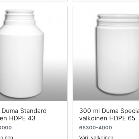
 Duma Standard
300 ml Duma Specia
nen HDPE 43
valkoinen HDPE 65
0000
65300-4000
koinen
Väri: valkoinen