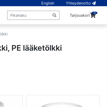
English
Yhteydenotto
0
Tarjouskori
lkki
i, PE lääketölkki
t)