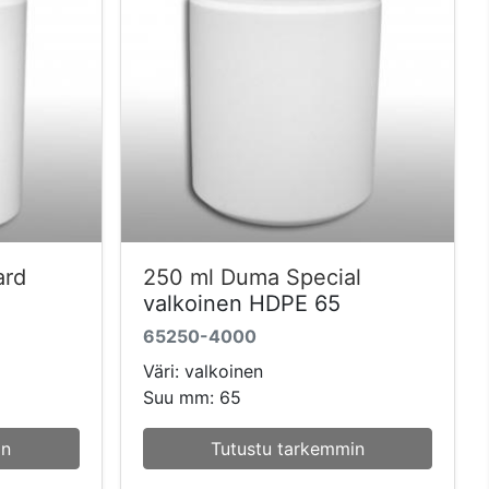
ard
250 ml Duma Special
valkoinen HDPE 65
65250-4000
Väri: valkoinen
Suu mm: 65
in
Tutustu tarkemmin