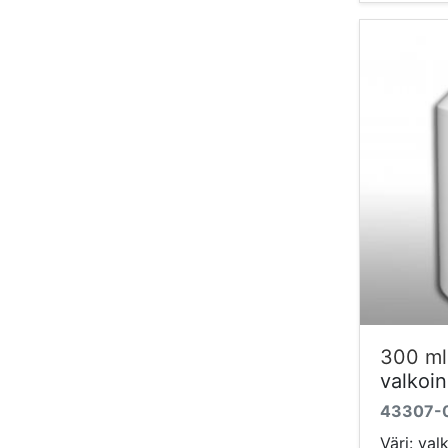
300 ml
valkoi
43307-
Väri: val