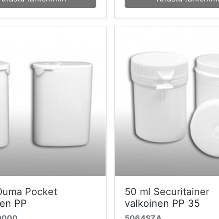
Duma Pocket
50 ml Securitainer
nen PP
valkoinen PP 35
0000
5064SZA