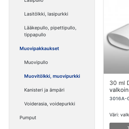
Lasipullo
Lasitölkki, lasipurkki
Lääkepullo, pipettipullo,
tippapullo
Muovipakkaukset
Muovipullo
Muovitölkki, muovipurkki
30 ml 
valkoi
Kanisteri ja ämpäri
3016A-
Voiderasia, voidepurkki
Väri: val
Pumput