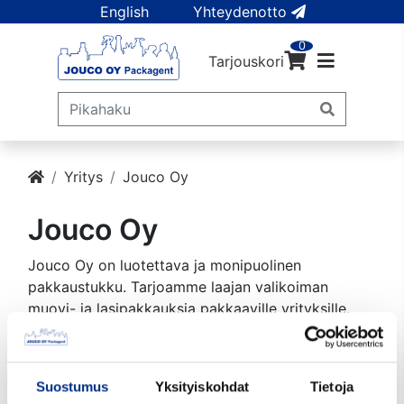
English
Yhteydenotto
0
Tarjouskori
Yritys
Jouco Oy
Jouco Oy
Jouco Oy on luotettava ja monipuolinen
pakkaustukku. Tarjoamme laajan valikoiman
muovi- ja lasipakkauksia pakkaaville yrityksille.
Asiakkaamme ovat mm. lääke-, elintarvike-,
kosmetiikka- ja kemianteollisuuden alan toimijoita
Suomessa ja Baltiassa.
Suostumus
Yksityiskohdat
Tietoja