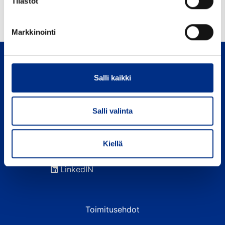
Tilastot
Jouco Oy on vuonna 1987 perustettu kotimainen
perheyritys.
Markkinointi
Salli kaikki
Salli valinta
Palokunnankatu 26 A
FI-13100 Hämeenlinna
Kiellä
Puh. 03-681 1100 (ark. klo 8-16)
LinkedIN
Toimitusehdot