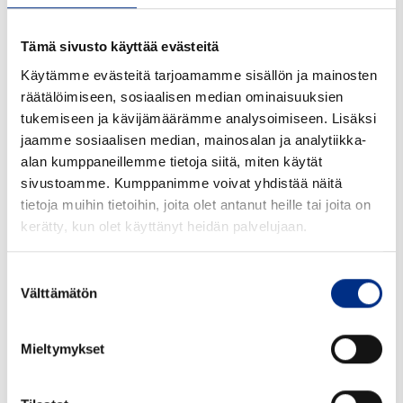
Toimistomme sijaitsee Hämeenlinnan keskustassa
Palokunnankadulla ja varastomme Hämeenlinnan
Tämä sivusto käyttää evästeitä
Kantolan teollisuusalueella. Varastossa olevien
tuotteiden osalta toimitusaika on pääsääntöisesti
Käytämme evästeitä tarjoamamme sisällön ja mainosten
muutama työpäivä tilauksesta. Mikäli asiakkaalla
räätälöimiseen, sosiaalisen median ominaisuuksien
itsellään ei ole rahtisopimusta, voimme tarjota
tukemiseen ja kävijämäärämme analysoimiseen. Lisäksi
kuljetuksen meidän Kaukokiidon
jaamme sosiaalisen median, mainosalan ja analytiikka-
sopimuksellamme.
alan kumppaneillemme tietoja siitä, miten käytät
sivustoamme. Kumppanimme voivat yhdistää näitä
Toimintamme perustuu pitkäaikaisiin
tietoja muihin tietoihin, joita olet antanut heille tai joita on
kumppanuuksiin sekä asiakkaidemme että
kerätty, kun olet käyttänyt heidän palvelujaan.
tavarantoimittajien kanssa. Ammattitaitoinen
pitkän kokemuksen alalta omaava henkilöstömme
Suostumuksen
auttaa Sinua löytämään sopivat pakkausratkaisut
Välttämätön
valinta
tuotteillesi.
Tavoitteenamme on olla palveleva, kasvuhakuinen,
Mieltymykset
kannattava ja ennen kaikkea asiakkaidemme
luottamuksen arvoinen yritys.