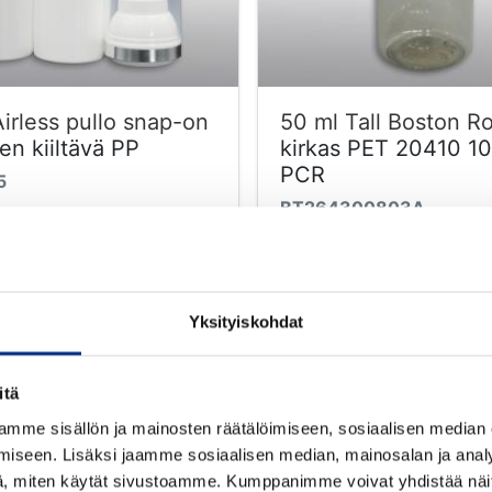
irless pullo snap-on
50 ml Tall Boston R
en kiiltävä PP
kirkas PET 20410 1
PCR
5
BT264300803A
koinen
Väri: kirkas
 37
Suu mm: 20410
Tutustu tarkemmin
Tutustu tarkemm
Yksityiskohdat
itä
TARJOUS
mme sisällön ja mainosten räätälöimiseen, sosiaalisen median
iseen. Lisäksi jaamme sosiaalisen median, mainosalan ja analy
, miten käytät sivustoamme. Kumppanimme voivat yhdistää näitä t