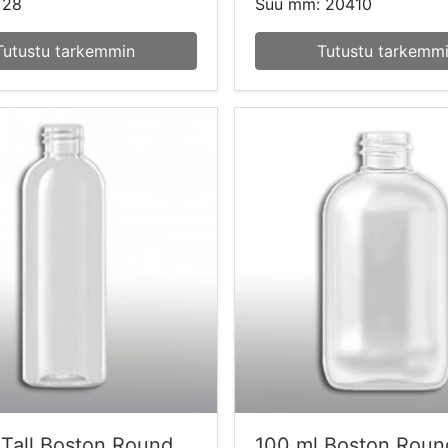
 28
Suu mm: 20410
Tutustu tarkemmin
Tutustu tarkemm
 Tall Boston Round
100 ml Boston Roun