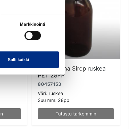
Markkinointi
Salli kaikki
as
60 ml Alpha Sirop
ruskea
PET 28PP
80457153
Väri: ruskea
Suu mm: 28pp
in
Tutustu tarkemmin