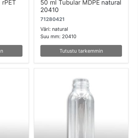
% rPET
50 ml Tubular MDPE
natural
20410
71280421
Väri: natural
Suu mm: 20410
in
Tutustu tarkemmin