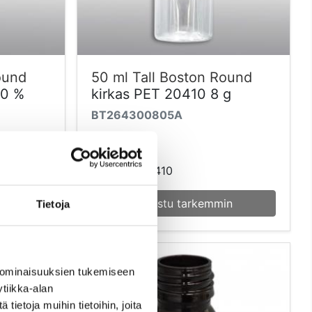
ound
50 ml Tall Boston Round
00 %
kirkas PET 20410 8 g
BT264300805A
Väri: kirkas
Suu mm: 20410
in
Tutustu tarkemmin
Tietoja
 ominaisuuksien tukemiseen
tiikka-alan
ietoja muihin tietoihin, joita