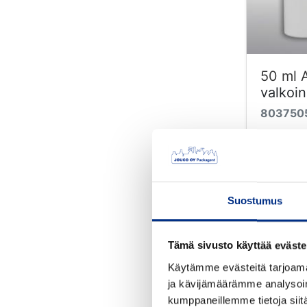
50 ml A
valkoin
803750
Väri: val
Suu mm:
Suostumus
Tämä sivusto käyttää eväste
Käytämme evästeitä tarjoama
ja kävijämäärämme analysoim
kumppaneillemme tietoja siitä