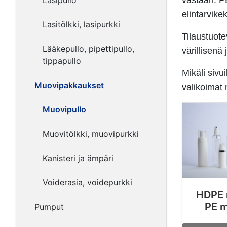
Lasipullo
vastaan. P
elintarvike
Lasitölkki, lasipurkki
Tilaustuote
Lääkepullo, pipettipullo,
värillisenä
tippapullo
Mikäli sivu
Muovipakkaukset
valikoimat 
Muovipullo
Muovitölkki, muovipurkki
Kanisteri ja ämpäri
Voiderasia, voidepurkki
HDPE 
PE m
Pumput