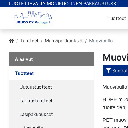
LUOTETTAVA JA MONIPUOLINEN PAKKAUSTUKKU
Tuotteet
Tuotteet
Muovipakkaukset
Muovipullo
Muovi
Alasivut
Suodata
Tuotteet
Uutuustuotteet
Muovipullo
HDPE muovi
Tarjoustuotteet
tuotteiden,
Lasipakkaukset
PET muovi o