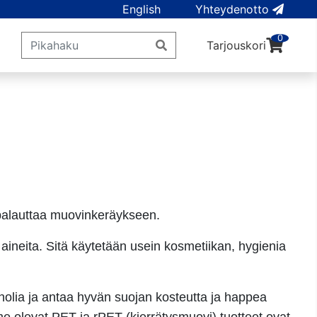
English
Yhteydenotto
0
Tarjouskori
 palauttaa muovinkeräykseen.
ineita. Sitä käytetään usein kosmetiikan, hygienia
oholia ja antaa hyvän suojan kosteutta ja happea