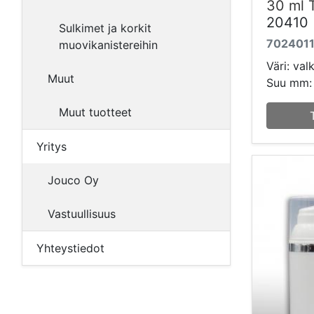
30 ml 
20410
Sulkimet ja korkit
702401
muovikanistereihin
Väri: val
Muut
Suu mm:
Muut tuotteet
Yritys
Jouco Oy
Vastuullisuus
Yhteystiedot