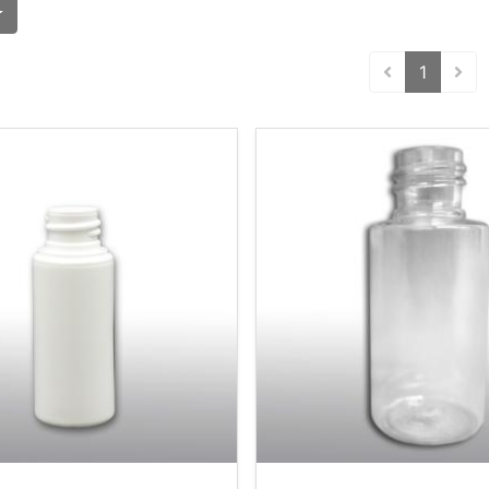
(curren
1