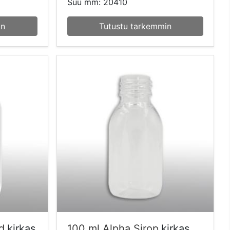
Suu mm: 20410
in
Tutustu tarkemmin
d
kirkas
100 ml Alpha Sirop
kirkas