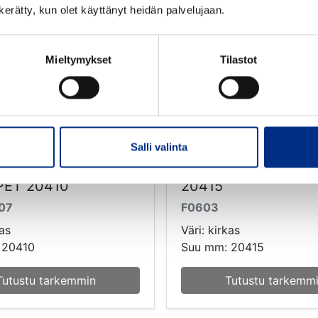
n kerätty, kun olet käyttänyt heidän palvelujaan.
Mieltymykset
Tilastot
Salli valinta
harp Cylindrical
50 ml Oval PET
kirk
 PET 20410
20415
07
F0603
kas
Väri: kirkas
 20410
Suu mm: 20415
Tutustu tarkemmin
Tutustu tarkemm