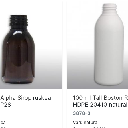
 Alpha Sirop
ruskea
100 ml Tall Boston 
FP28
HDPE 20410 natural
3878-3
kea
Väri: natural