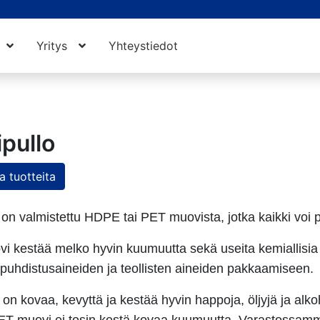
Yritys
Yhteystiedot
pullo
 tuotteita
 on valmistettu HDPE tai PET muovista, jotka kaikki voi
 kestää melko hyvin kuumuutta sekä useita kemiallisia a
 puhdistusaineiden ja teollisten aineiden pakkaamiseen.
n kovaa, kevyttä ja kestää hyvin happoja, öljyjä ja alk