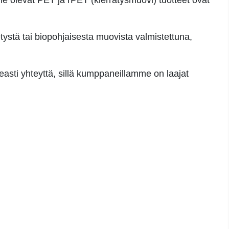
 olevat PET ja rPET (kierrätysmuovi) tuotteet ovat
tystä tai biopohjaisesta muovista valmistettuna,
easti yhteyttä, sillä kumppaneillamme on laajat