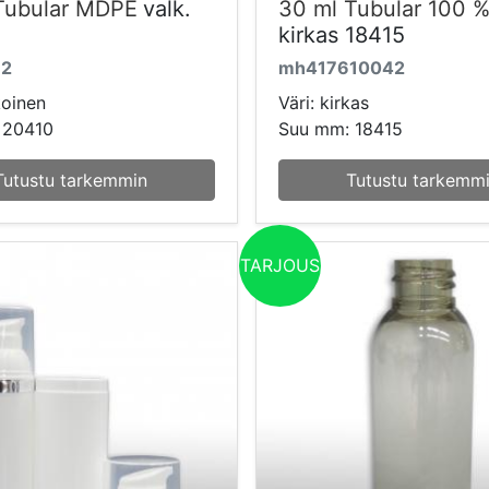
Tubular MDPE
valk.
30 ml Tubular 100 
kirkas 18415
12
mh417610042
koinen
Väri: kirkas
 20410
Suu mm: 18415
Tutustu tarkemmin
Tutustu tarkemm
TARJOUS