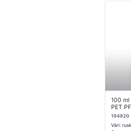
100 ml
PET P
194820
Väri: rus