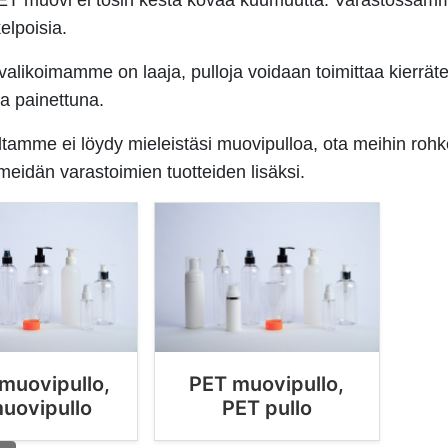
ET muovi ei tosin kestä kovaa kuumuutta. Varastossamme
kelpoisia.
valikoimamme on laaja, pulloja voidaan toimittaa kierräte
 ja painettuna.
iltamme ei löydy mieleistäsi muovipulloa, ota meihin rohk
meidän varastoimien tuotteiden lisäksi.
muovipullo,
PET muovipullo,
uovipullo
PET pullo