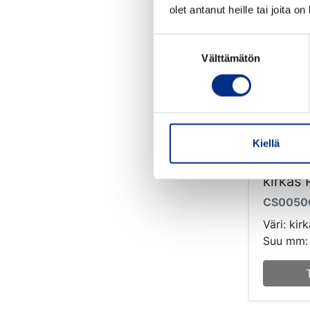
olet antanut heille tai joita o
Suostumuksen
Välttämätön
valinta
Kiellä
50 ml S
kirkas
CS0050
Väri: kir
Suu mm: