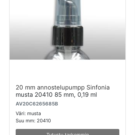
20 mm annostelupumpp Sinfonia
musta 20410 85 mm, 0,19 ml
AV20C6265685B
Väri: musta
Suu mm: 20410
Tutustu tarkemmin