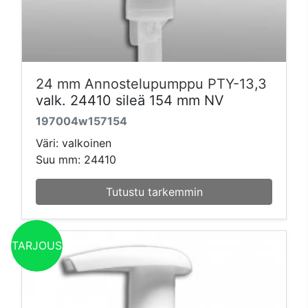
24 mm Annostelupumppu PTY-13,3
valk. 24410 sileä 154 mm NV
197004w157154
Väri: valkoinen
Suu mm: 24410
Tutustu tarkemmin
TARJOUS