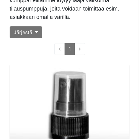
kumppaneiltamme löytyy laaja valikoima
tilauspumppuja, joita voidaan toimittaa esim.
asiakkaan omalla värillä.
Järjestä
(current)
1