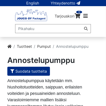
English
Yhteydenotto
0
Tarjouskori
Tuotteet
Pumput
Annostelupumppu
Annostelupumppu
Suodata tuotteita
Annostelupumppua käytetään mm.
hiushoitotuotteiden, saippuan, erilaisten
voiteiden ja pesuaineiden annosteluun.
Varastoimiemme mallien lisäksi