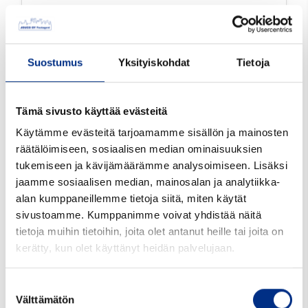
20 mm annostelupumppu Sinfonia
valkoinen 20410 92 mm, 0,19 ml
AV20C6265692
Suostumus
Yksityiskohdat
Tietoja
Väri: valkoinen
Suu mm: 20410
Tämä sivusto käyttää evästeitä
Tutustu tarkemmin
Käytämme evästeitä tarjoamamme sisällön ja mainosten
räätälöimiseen, sosiaalisen median ominaisuuksien
tukemiseen ja kävijämäärämme analysoimiseen. Lisäksi
jaamme sosiaalisen median, mainosalan ja analytiikka-
alan kumppaneillemme tietoja siitä, miten käytät
sivustoamme. Kumppanimme voivat yhdistää näitä
tietoja muihin tietoihin, joita olet antanut heille tai joita on
kerätty, kun olet käyttänyt heidän palvelujaan.
Suostumuksen
Välttämätön
valinta