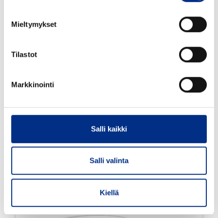
Mieltymykset
Tilastot
Markkinointi
20 mm annostelupumppu Sinfonia
musta 20410 120 mm, 0,19 ml
AV20C62656B
Salli kaikki
Väri: musta
Suu mm: 20410
Salli valinta
Tutustu tarkemmin
Kiellä