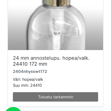
24 mm annostelupu. hopea/valk.
24410 172 mm
2404nhysswt172
Väri: hopea/valk
Suu mm: 24410
Tutustu tarkemmin