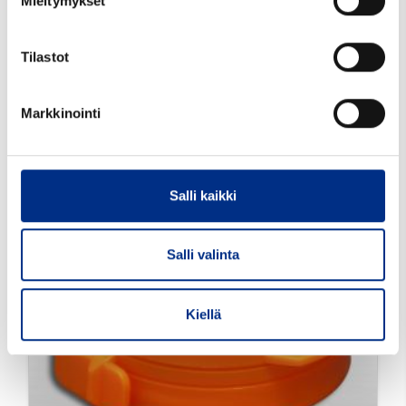
Mieltymykset
Väri: valkoinen
Suu mm: 43
Tilastot
Tutustu tarkemmin
Markkinointi
Salli kaikki
Salli valinta
Kiellä