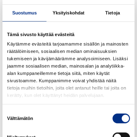
Suostumus
Yksityiskohdat
Tietoja
Tämä sivusto käyttää evästeitä
Käytämme evästeitä tarjoamamme sisällön ja mainosten
räätälöimiseen, sosiaalisen median ominaisuuksien
tukemiseen ja kävijämäärämme analysoimiseen. Lisäksi
jaamme sosiaalisen median, mainosalan ja analytiikka-
alan kumppaneillemme tietoja siitä, miten käytät
sivustoamme. Kumppanimme voivat yhdistää näitä
tietoja muihin tietoihin, joita olet antanut heille tai joita on
kerätty, kun olet käyttänyt heidän palvelujaan.
Suostumuksen
43 mm Handy Cap desiccant
Välttämätön
valinta
valkoinen LDPE
4015T-200X