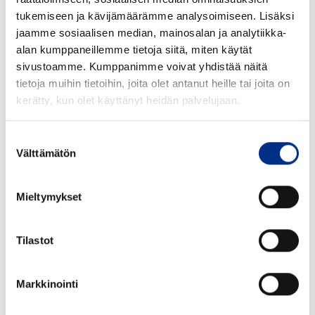
tukemiseen ja kävijämäärämme analysoimiseen. Lisäksi
jaamme sosiaalisen median, mainosalan ja analytiikka-
alan kumppaneillemme tietoja siitä, miten käytät
sivustoamme. Kumppanimme voivat yhdistää näitä
tietoja muihin tietoihin, joita olet antanut heille tai joita on
kerätty, kun olet käyttänyt heidän palvelujaan.
Suostumuksen
Välttämätön
valinta
Mieltymykset
Tilastot
Markkinointi
200 ml Duma Standard
valkoinen