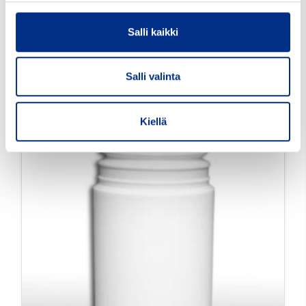
HDPE 43
43206-0000
Salli kaikki
Väri: valkoinen
Suu mm: 43
Salli valinta
Tutustu tarkemmin
Kiellä