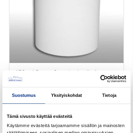
150 ml Duma Standard
valkoinen
HDPE 43
43156-4000
Suostumus
Yksityiskohdat
Tietoja
Väri: valkoinen
Suu mm: 43
Tämä sivusto käyttää evästeitä
Tutustu tarkemmin
Käytämme evästeitä tarjoamamme sisällön ja mainosten
räätälöimiseen, sosiaalisen median ominaisuuksien