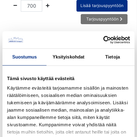
Lisää tarjouspyyntöön
Tarjouspyyntöön
Tuotekoodi:
5049SZA
Suostumus
Yksityiskohdat
Tietoja
Tilavuus ml:
77
Materiaali:
PP
Tämä sivusto käyttää evästeitä
Väri:
valkoinen
Käytämme evästeitä tarjoamamme sisällön ja mainosten
räätälöimiseen, sosiaalisen median ominaisuuksien
Suu mm:
35
tukemiseen ja kävijämäärämme analysoimiseen. Lisäksi
jaamme sosiaalisen median, mainosalan ja analytiikka-
Korkeus mm:
84
alan kumppaneillemme tietoja siitä, miten käytät
Halkaisija mm:
35
sivustoamme. Kumppanimme voivat yhdistää näitä
tietoja muihin tietoihin, joita olet antanut heille tai joita on
Etikettitila mm:
78