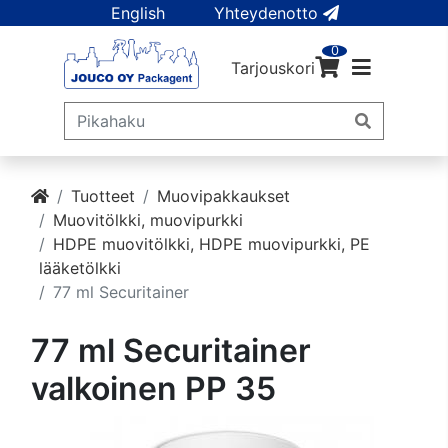
English
Yhteydenotto
0
Tarjouskori
Tuotteet
Muovipakkaukset
Muovitölkki, muovipurkki
HDPE muovitölkki, HDPE muovipurkki, PE
lääketölkki
77 ml Securitainer
77 ml Securitainer
valkoinen PP 35