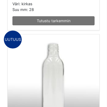
Väri: kirkas
Suu mm: 28
Tutustu tarkemmin
UUTUUS