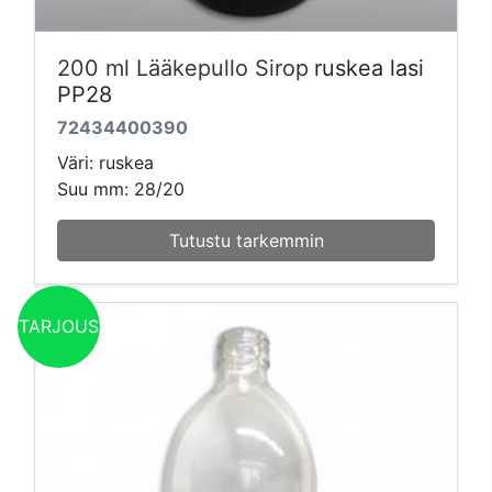
200 ml Lääkepullo Sirop
ruskea lasi
PP28
72434400390
Väri: ruskea
Suu mm: 28/20
Tutustu tarkemmin
TARJOUS