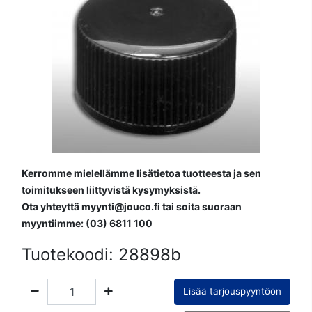
Kerromme mielellämme lisätietoa tuotteesta ja sen
toimitukseen liittyvistä kysymyksistä.
Ota yhteyttä myynti@jouco.fi tai soita suoraan
myyntiimme: (03) 6811 100
Tuotekoodi:
28898b
Lisää tarjouspyyntöön