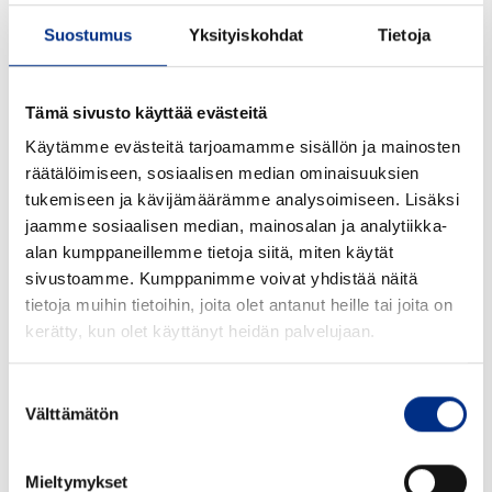
Suostumus
Yksityiskohdat
Tietoja
Tämä sivusto käyttää evästeitä
Käytämme evästeitä tarjoamamme sisällön ja mainosten
räätälöimiseen, sosiaalisen median ominaisuuksien
tukemiseen ja kävijämäärämme analysoimiseen. Lisäksi
jaamme sosiaalisen median, mainosalan ja analytiikka-
alan kumppaneillemme tietoja siitä, miten käytät
sivustoamme. Kumppanimme voivat yhdistää näitä
tietoja muihin tietoihin, joita olet antanut heille tai joita on
200 ml Lääkepullo Medicine
ruskea
kerätty, kun olet käyttänyt heidän palvelujaan.
lasi PP28 ID19
72365402390
Suostumuksen
Välttämätön
Väri: ruskea
valinta
Suu mm: 28/19
Mieltymykset