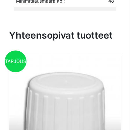
Minimitilausmäärä kpl:
48
Yhteensopivat tuotteet
TARJOUS