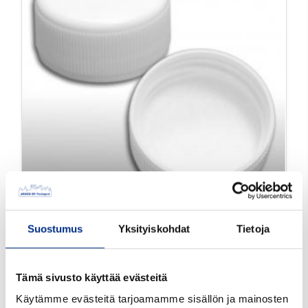
Suostumus
Yksityiskohdat
Tietoja
28 mm Tiivistetulppa
valk PP, EPE
7118107Dw
Väri: valkoinen
Tämä sivusto käyttää evästeitä
Suu mm: 28
Käytämme evästeitä tarjoamamme sisällön ja mainosten