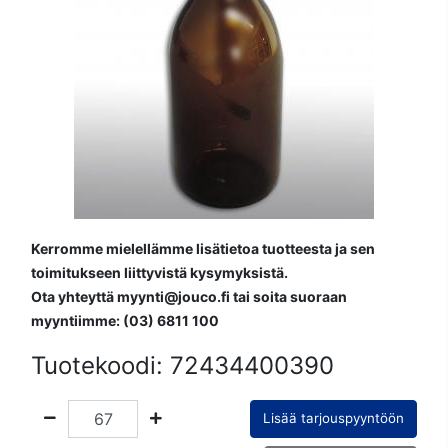
Kerromme mielellämme lisätietoa tuotteesta ja sen
toimitukseen liittyvistä kysymyksistä.
Ota yhteyttä myynti@jouco.fi tai soita suoraan
myyntiimme: (03) 6811 100
Tuotekoodi:
72434400390
Lisää tarjouspyyntöön