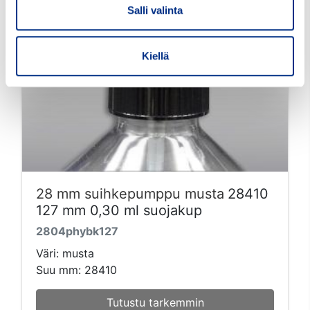
Salli valinta
Kiellä
28 mm suihkepumppu musta
28410
127 mm 0,30 ml suojakup
2804phybk127
Väri: musta
Suu mm: 28410
Tutustu tarkemmin