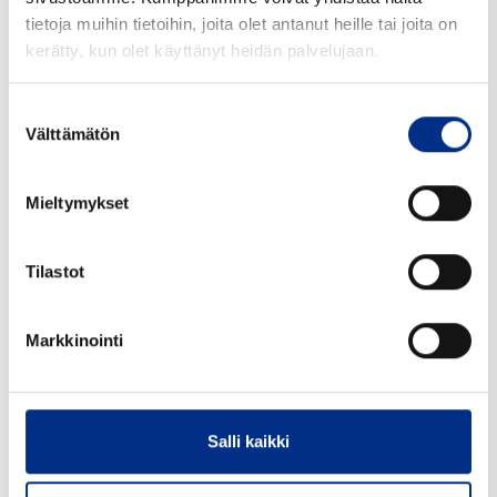
tietoja muihin tietoihin, joita olet antanut heille tai joita on
kerätty, kun olet käyttänyt heidän palvelujaan.
Suostumuksen
28 mm Tiivistetulppa
valk PP, EPE
Välttämätön
valinta
7118107Dw
Mieltymykset
Väri: valkoinen
Suu mm: 28
Tilastot
Tutustu tarkemmin
Markkinointi
Salli kaikki