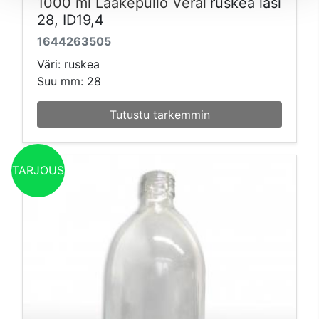
1000 ml Lääkepullo Veral
ruskea lasi
28, ID19,4
1644263505
Väri: ruskea
Suu mm: 28
Tutustu tarkemmin
TARJOUS