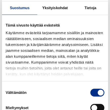
Suostumus
Yksityiskohdat
Tietoja
Tämä sivusto käyttää evästeitä
Käytämme evästeitä tarjoamamme sisällön ja mainosten
räätälöimiseen, sosiaalisen median ominaisuuksien
tukemiseen ja kävijämäärämme analysoimiseen. Lisäksi
jaamme sosiaalisen median, mainosalan ja analytiikka-
alan kumppaneillemme tietoja siitä, miten käytät
sivustoamme. Kumppanimme voivat yhdistää näitä
200 ml Lääkepullo Sirop
ruskea lasi
tietoja muihin tietoihin, joita olet antanut heille tai joita on
PP28
kerätty, kun olet käyttänyt heidän palvelujaan.
72434400390
Väri: ruskea
Suostumuksen
Välttämätön
Suu mm: 28/20
valinta
Tutustu tarkemmin
Mieltymykset