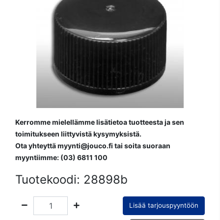
Kerromme mielellämme lisätietoa tuotteesta ja sen
toimitukseen liittyvistä kysymyksistä.
Ota yhteyttä myynti@jouco.fi tai soita suoraan
myyntiimme: (03) 6811 100
Tuotekoodi:
28898b
Lisää tarjouspyyntöön