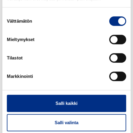
Pakkaustiedot:
324 kpl*9 ltk=2916 lava
Suostumuksen
Välttämätön
Minimitilausmäärä kpl:
2916
valinta
TILAUSTUOTE
Mieltymykset
Tilastot
Yhteensopivat tuotteet
Markkinointi
Salli kaikki
Salli valinta