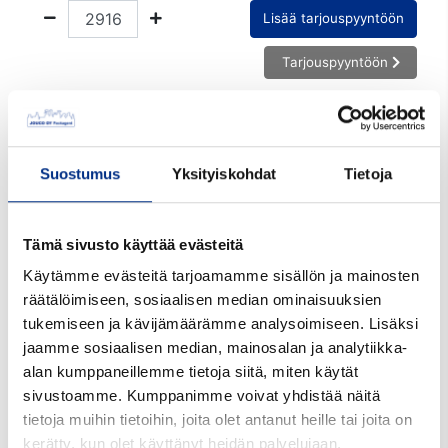
Lisää tarjouspyyntöön
Tarjouspyyntöön
Tuotekoodi:
65500-4000
Suostumus
Yksityiskohdat
Tietoja
Tilavuus ml:
500
Materiaali:
HDPE
Tämä sivusto käyttää evästeitä
Käytämme evästeitä tarjoamamme sisällön ja mainosten
Väri:
valkoinen
räätälöimiseen, sosiaalisen median ominaisuuksien
Suu mm:
65
tukemiseen ja kävijämäärämme analysoimiseen. Lisäksi
jaamme sosiaalisen median, mainosalan ja analytiikka-
Korkeus mm:
177
alan kumppaneillemme tietoja siitä, miten käytät
sivustoamme. Kumppanimme voivat yhdistää näitä
Halkaisija mm:
67
tietoja muihin tietoihin, joita olet antanut heille tai joita on
Etikettitila mm:
154
kerätty, kun olet käyttänyt heidän palvelujaan.