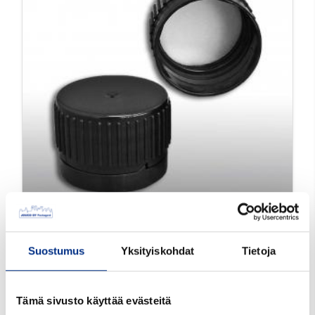
28 mm Sinettitulppa
musta PP EPE-
Suostumus
Yksityiskohdat
Tietoja
tiiviste
284891
Väri: musta
Tämä sivusto käyttää evästeitä