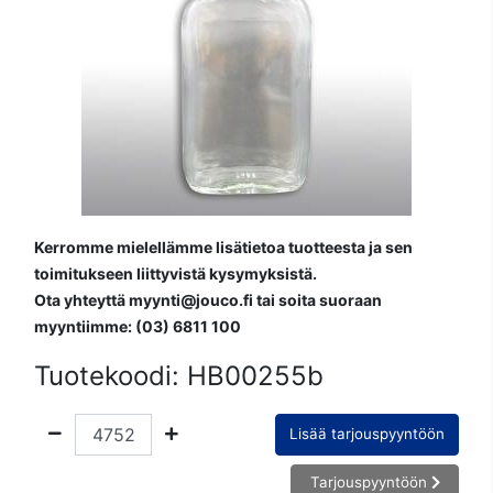
Kerromme mielellämme lisätietoa tuotteesta ja sen
toimitukseen liittyvistä kysymyksistä.
Ota yhteyttä myynti@jouco.fi tai soita suoraan
myyntiimme: (03) 6811 100
Tuotekoodi:
HB00255b
Lisää tarjouspyyntöön
Tarjouspyyntöön