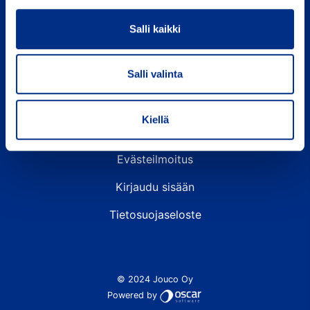
Palokunnankatu 26 A
Salli kaikki
FI-13100 Hämeenlinna
Puh. 03-681 1100 (ark. klo 8-16)
Salli valinta
LinkedIN
Kiellä
Toimitusehdot
Evästeilmoitus
Kirjaudu sisään
Tietosuojaseloste
© 2024 Jouco Oy
Powered by