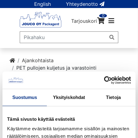
English
Yhteydenotto
0
Tarjouskori
Ajankohtaista
PET pullojen kuljetus ja varastointi
PET pullojen kuljetus ja
varastointi
Suostumus
Yksityiskohdat
Tietoja
Julkaistu: 07.05.2026
Tämä sivusto käyttää evästeitä
Käytämme evästeitä tarjoamamme sisällön ja mainosten
räätälöimiseen, sosiaalisen median ominaisuuksien