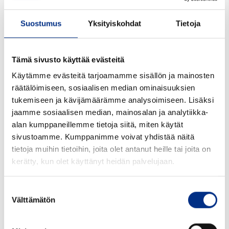
Tarjouspyyntöön
Suostumus
Yksityiskohdat
Tietoja
Tuotekoodi:
3302HV3
Tämä sivusto käyttää evästeitä
Käytämme evästeitä tarjoamamme sisällön ja mainosten
Materiaali:
PP
räätälöimiseen, sosiaalisen median ominaisuuksien
Väri:
valkoinen
tukemiseen ja kävijämäärämme analysoimiseen. Lisäksi
jaamme sosiaalisen median, mainosalan ja analytiikka-
Halkaisija mm:
23x90
alan kumppaneillemme tietoja siitä, miten käytät
sivustoamme. Kumppanimme voivat yhdistää näitä
Pakkaustiedot:
1220 kpl ltk
tietoja muihin tietoihin, joita olet antanut heille tai joita on
Minimitilausmäärä kpl:
1
kerätty, kun olet käyttänyt heidän palvelujaan.
Suostumuksen
Välttämätön
valinta
Yhteensopivat tuotteet