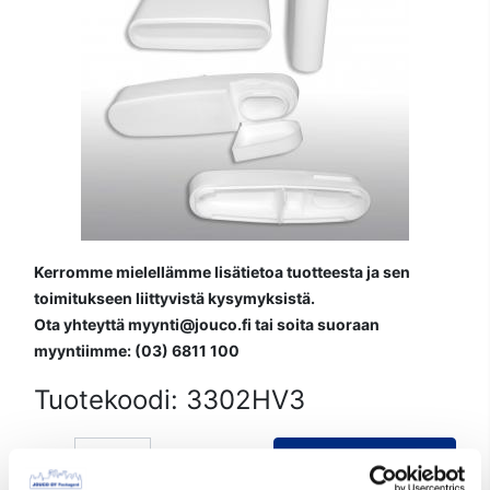
Kerromme mielellämme lisätietoa tuotteesta ja sen
toimitukseen liittyvistä kysymyksistä.
Ota yhteyttä myynti@jouco.fi tai soita suoraan
myyntiimme: (03) 6811 100
Tuotekoodi:
3302HV3
Lisää tarjouspyyntöön