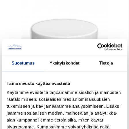
Suostumus
Yksityiskohdat
Tietoja
Kerromme mielellämme lisätietoa tuotteesta ja sen
Tämä sivusto käyttää evästeitä
toimitukseen liittyvistä kysymyksistä.
Käytämme evästeitä tarjoamamme sisällön ja mainosten
Ota yhteyttä myynti@jouco.fi tai soita suoraan
räätälöimiseen, sosiaalisen median ominaisuuksien
myyntiimme: (03) 6811 100
tukemiseen ja kävijämäärämme analysoimiseen. Lisäksi
jaamme sosiaalisen median, mainosalan ja analytiikka-
Tuotekoodi:
7070sp4000124
alan kumppaneillemme tietoja siitä, miten käytät
sivustoamme. Kumppanimme voivat yhdistää näitä