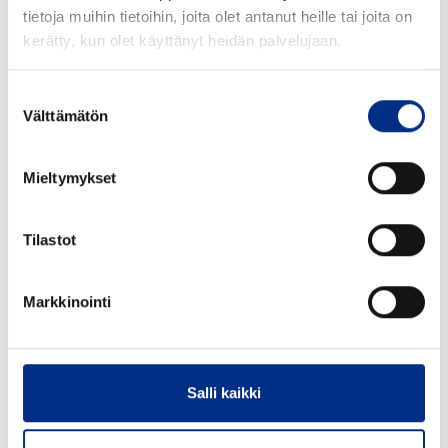
Lisää tarjouspyyntöön
tietoja muihin tietoihin, joita olet antanut heille tai joita on
kerätty, kun olet käyttänyt heidän palvelujaan.
Tarjouspyyntöön
Suostumuksen
Välttämätön
valinta
Tuotekoodi:
7070sp4000124
Mieltymykset
Koko mm:
70
Materiaali:
PP
Tilastot
Väri:
valkoinen
Markkinointi
Suu mm:
70
990 kpl *30 ltk=29 700 kpl
Pakkaustiedot:
lava
Salli kaikki
Minimitilausmäärä kpl:
1