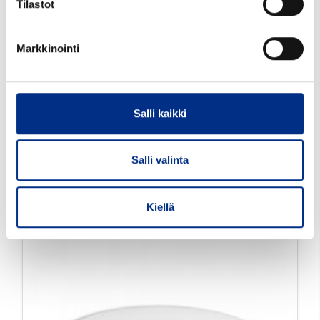
Tilastot
Markkinointi
38 mm Bakeliittikansi
musta PVDC-
Salli kaikki
tiiviste 38/R3
253806
Salli valinta
Väri: musta
Tutustu tarkemmin
Kiellä