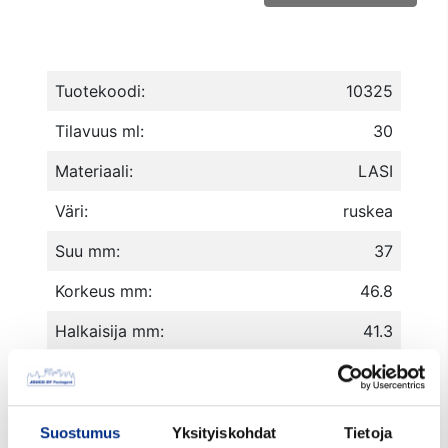
Tuotekoodi:
10325
Tilavuus ml:
30
Materiaali:
LASI
Väri:
ruskea
Suu mm:
37
Korkeus mm:
46.8
Halkaisija mm:
41.3
72 kpl*150 kutistetta=10800
Pakkaustiedot:
lava
Suostumus
Yksityiskohdat
Tietoja
Minimitilausmäärä kpl:
72