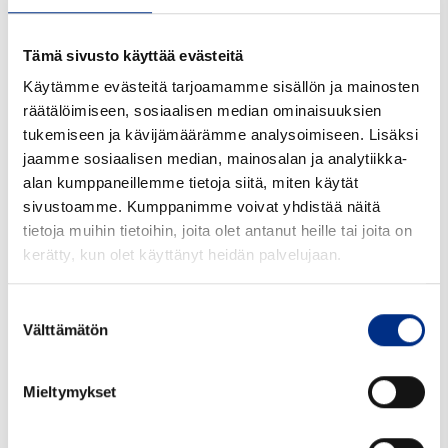
Tämä sivusto käyttää evästeitä
Käytämme evästeitä tarjoamamme sisällön ja mainosten
Yhteensopivat tuotteet
räätälöimiseen, sosiaalisen median ominaisuuksien
tukemiseen ja kävijämäärämme analysoimiseen. Lisäksi
jaamme sosiaalisen median, mainosalan ja analytiikka-
alan kumppaneillemme tietoja siitä, miten käytät
sivustoamme. Kumppanimme voivat yhdistää näitä
tietoja muihin tietoihin, joita olet antanut heille tai joita on
kerätty, kun olet käyttänyt heidän palvelujaan.
Suostumuksen
Välttämätön
valinta
Mieltymykset