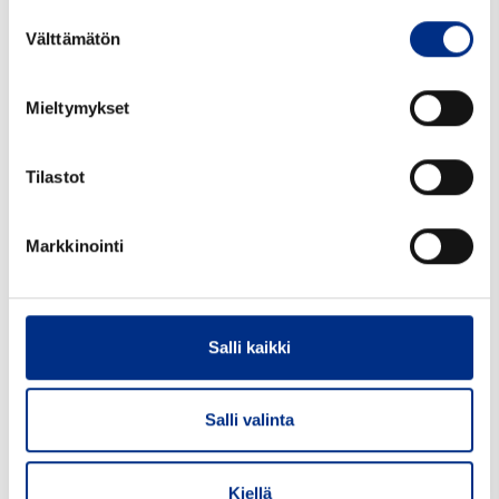
Minimitilausmäärä kpl:
1000
Suostumuksen
Välttämätön
valinta
Mieltymykset
Yhteensopivat tuotteet
Tilastot
Markkinointi
Salli kaikki
Salli valinta
Kiellä