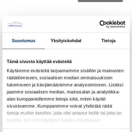
Tuotekoodi:
26280013
Koko mm:
28
Suostumus
Yksityiskohdat
Tietoja
Tilavuus ml:
20
Tämä sivusto käyttää evästeitä
Materiaali:
PP
Käytämme evästeitä tarjoamamme sisällön ja mainosten
Väri:
natural
räätälöimiseen, sosiaalisen median ominaisuuksien
tukemiseen ja kävijämäärämme analysoimiseen. Lisäksi
Suu mm:
28
jaamme sosiaalisen median, mainosalan ja analytiikka-
Korkeus mm:
28
alan kumppaneillemme tietoja siitä, miten käytät
sivustoamme. Kumppanimme voivat yhdistää näitä
Halkaisija mm:
39
tietoja muihin tietoihin, joita olet antanut heille tai joita on
kerätty, kun olet käyttänyt heidän palvelujaan.
Pakkaustiedot:
1000 kpl*20 ltk=20000 lava