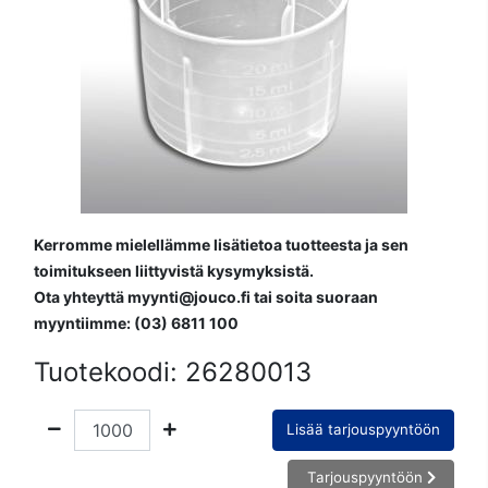
Kerromme mielellämme lisätietoa tuotteesta ja sen
toimitukseen liittyvistä kysymyksistä.
Ota yhteyttä myynti@jouco.fi tai soita suoraan
myyntiimme: (03) 6811 100
Tuotekoodi:
26280013
Lisää tarjouspyyntöön
Tarjouspyyntöön