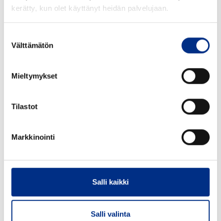
kerätty, kun olet käyttänyt heidän palvelujaan.
Tarjouspyyntöön
Suostumuksen
Välttämätön
valinta
Tuotekoodi:
AV215S58003
Mieltymykset
Koko mm:
20
Väri:
valkoinen
Tilastot
Suu mm:
20415
Markkinointi
Korkeus mm:
119
Pakkaustiedot:
1250 kpl ltk
Minimitilausmäärä kpl:
1
Salli kaikki
Salli valinta