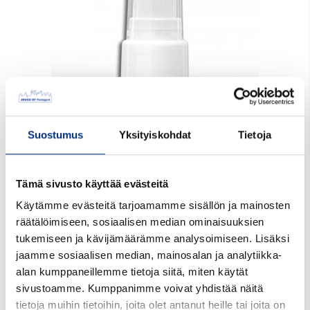
Suostumus
Yksityiskohdat
Tietoja
Kerromme mielellämme lisätietoa tuotteesta ja sen
Tämä sivusto käyttää evästeitä
toimitukseen liittyvistä kysymyksistä.
Käytämme evästeitä tarjoamamme sisällön ja mainosten
Ota yhteyttä myynti@jouco.fi tai soita suoraan
räätälöimiseen, sosiaalisen median ominaisuuksien
myyntiimme: (03) 6811 100
tukemiseen ja kävijämäärämme analysoimiseen. Lisäksi
jaamme sosiaalisen median, mainosalan ja analytiikka-
Tuotekoodi:
AV215S58003
alan kumppaneillemme tietoja siitä, miten käytät
sivustoamme. Kumppanimme voivat yhdistää näitä
Lisää tarjouspyyntöön
tietoja muihin tietoihin, joita olet antanut heille tai joita on