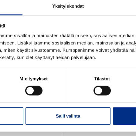
Yksityiskohdat
nsopivat tuotteet
itä
mme sisällön ja mainosten räätälöimiseen, sosiaalisen median
iseen. Lisäksi jaamme sosiaalisen median, mainosalan ja analy
, miten käytät sivustoamme. Kumppanimme voivat yhdistää näitä t
n kerätty, kun olet käyttänyt heidän palvelujaan.
Mieltymykset
Tilastot
Salli valinta