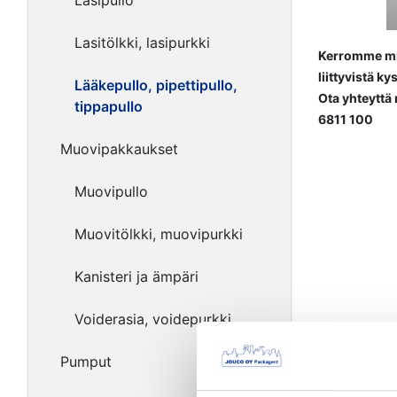
Lasipullo
Lasitölkki, lasipurkki
Kerromme mie
liittyvistä k
Lääkepullo, pipettipullo,
Ota yhteyttä
tippapullo
6811 100
Muovipakkaukset
Muovipullo
Muovitölkki, muovipurkki
Kanisteri ja ämpäri
Voiderasia, voidepurkki
Pumput