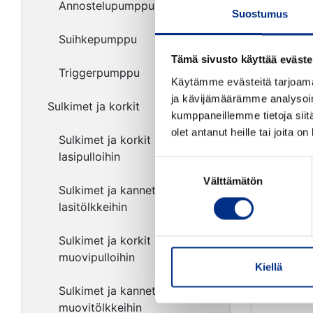
Annostelupumppu
Suostumus
Suihkepumppu
Yhtee
Tämä sivusto käyttää eväste
Triggerpumppu
Käytämme evästeitä tarjoama
ja kävijämäärämme analysoim
Sulkimet ja korkit
kumppaneillemme tietoja siitä
olet antanut heille tai joita o
Sulkimet ja korkit
lasipulloihin
Suostumuksen
Välttämätön
valinta
Sulkimet ja kannet
lasitölkkeihin
Sulkimet ja korkit
muovipulloihin
Kiellä
Sulkimet ja kannet
muovitölkkeihin