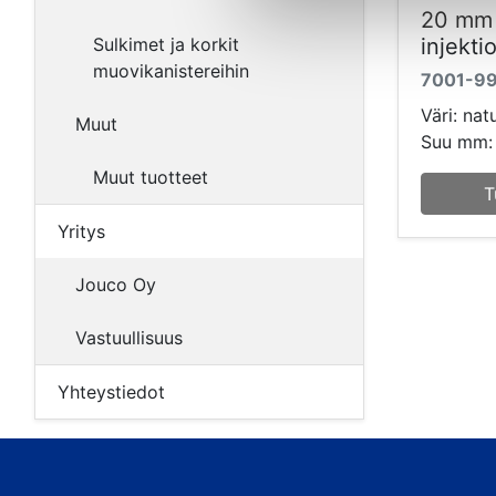
20 mm 
injekti
Sulkimet ja korkit
muovikanistereihin
7001-9
Väri: nat
Muut
Suu mm:
Muut tuotteet
T
Yritys
Jouco Oy
Vastuullisuus
Yhteystiedot