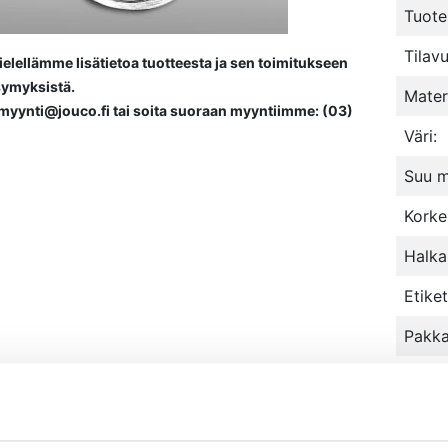
Tuote
Tilav
lellämme lisätietoa tuotteesta ja sen toimitukseen
ysymyksistä.
Materi
 myynti@jouco.fi tai soita suoraan myyntiimme: (03)
Väri:
Suu 
Kork
Halka
Etiket
Pakka
Minim
TILA