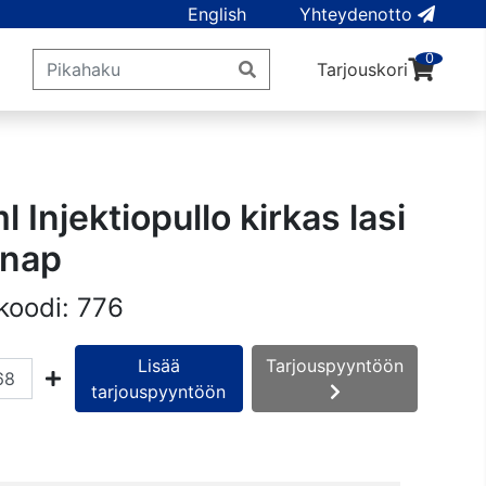
English
Yhteydenotto
0
Tarjouskori
l Injektiopullo kirkas lasi
snap
koodi:
776
Lisää
Tarjouspyyntöön
tarjouspyyntöön