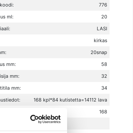
koodi:
776
uus ml:
20
aali:
LASI
kirkas
mm:
20snap
eus mm:
58
isija mm:
32
titila mm:
34
ustiedot:
168 kpl*84 kutistetta=14112 lava
itilausmäärä kpl:
168
USTUOTE