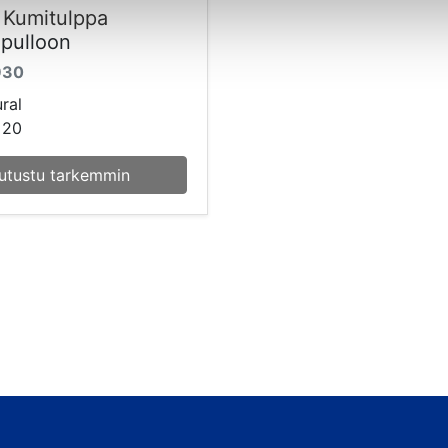
Kumitulppa
opulloon
930
ural
 20
utustu tarkemmin