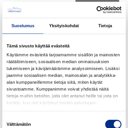
Tarjouspyyntöön
Suostumus
Yksityiskohdat
Tietoja
Tuotekoodi:
1122
Koko mm:
18
Tämä sivusto käyttää evästeitä
Käytämme evästeitä tarjoamamme sisällön ja mainosten
Materiaali:
PE
räätälöimiseen, sosiaalisen median ominaisuuksien
Väri:
valkoinen
tukemiseen ja kävijämäärämme analysoimiseen. Lisäksi
jaamme sosiaalisen median, mainosalan ja analytiikka-
Suu mm:
18
alan kumppaneillemme tietoja siitä, miten käytät
sivustoamme. Kumppanimme voivat yhdistää näitä
Pakkaustiedot:
2000 kpl*3 pussia=6000 ltk
tietoja muihin tietoihin, joita olet antanut heille tai joita on
Minimitilausmäärä kpl:
1
kerätty, kun olet käyttänyt heidän palvelujaan.
Suostumuksen
Välttämätön
valinta